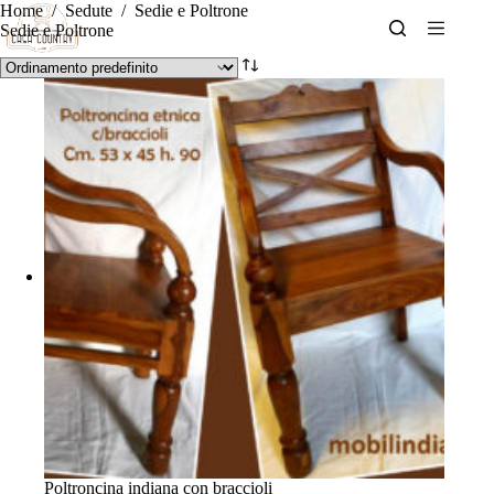
Salta
Home
/
Sedute
/
Sedie e Poltrone
al
Sedie e Poltrone
contenuto
Poltroncina indiana con braccioli