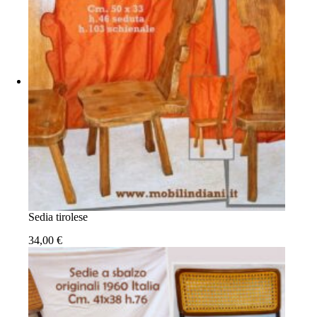
Sedia tirolese
34,00
€