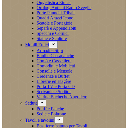
Oggettistica Etnica
Orologi Antichi Radio Sveglie
Porte Pannelli Tribali
Quadri Arazzi Icone
Scatole e Portagioie
Separè e Appendiabiti
Specchi e Cornici
Statue e Sculture
Mobili Etnici
Armadi e Stipi
Bauli e Cassapanche
Comò e Cassettiere
Comodini e Mobiletti
Consolle e Mensole
Credenze e Buffet
Librerie ed Etagère
Porta TV e Porta CD
Scrivanie e Scrittoi
Vetrine Bacheche Angoliere
Sedute
Pouff e Panche
Sedie e Poltrone
Tavoli e tavolini
Basi ferro battuto per Tavoli