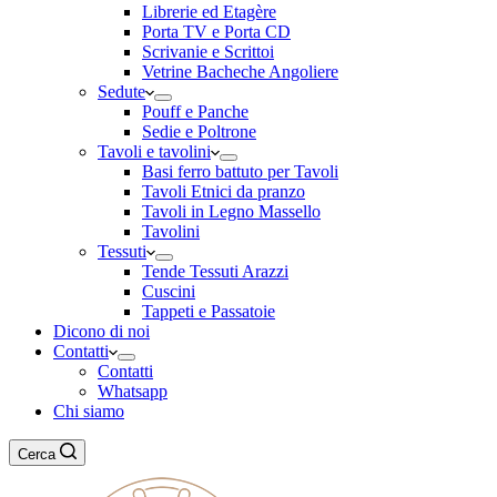
Librerie ed Etagère
Porta TV e Porta CD
Scrivanie e Scrittoi
Vetrine Bacheche Angoliere
Sedute
Pouff e Panche
Sedie e Poltrone
Tavoli e tavolini
Basi ferro battuto per Tavoli
Tavoli Etnici da pranzo
Tavoli in Legno Massello
Tavolini
Tessuti
Tende Tessuti Arazzi
Cuscini
Tappeti e Passatoie
Dicono di noi
Contatti
Contatti
Whatsapp
Chi siamo
Cerca