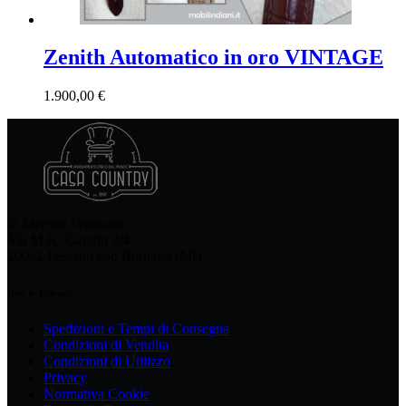
Zenith Automatico in oro VINTAGE
1.900,00
€
di Merone Venanzio
Via M.K. Gandhi 2/4
20042 Pessano con Bornago (MI)
Info & Privacy
Spedizioni e Tempi di Consegna
Condizioni di Vendita
Condizioni di Utilizzo
Privacy
Normativa Cookie