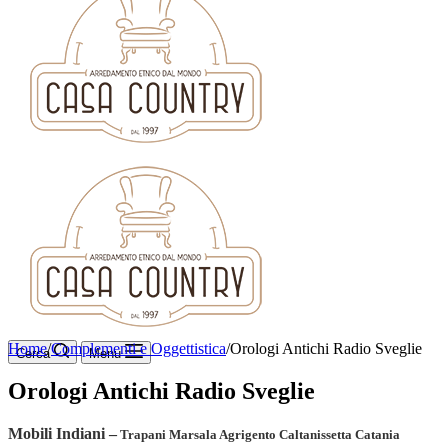
Home
/
Complementi e Oggettistica
/
Orologi Antichi Radio Sveglie
Cerca
Menu
Orologi Antichi Radio Sveglie
Mobili Indiani
–
Trapani Marsala Agrigento Caltanissetta Catania