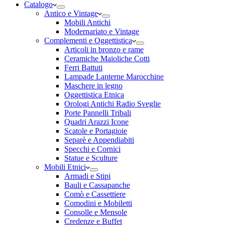
Catalogo
Antico e Vintage
Mobili Antichi
Modernariato e Vintage
Complementi e Oggettistica
Articoli in bronzo e rame
Ceramiche Maioliche Cotti
Ferri Battuti
Lampade Lanterne Marocchine
Maschere in legno
Oggettistica Etnica
Orologi Antichi Radio Sveglie
Porte Pannelli Tribali
Quadri Arazzi Icone
Scatole e Portagioie
Separè e Appendiabiti
Specchi e Cornici
Statue e Sculture
Mobili Etnici
Armadi e Stipi
Bauli e Cassapanche
Comò e Cassettiere
Comodini e Mobiletti
Consolle e Mensole
Credenze e Buffet