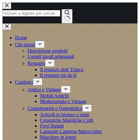
Salta
al
contenuto
Nessun
risultato
Home
Chi siamo
Descrizione prodotti
I nostri tavoli artigianali
Restauro
Il restauro dell’ Etnico
Il restauro fai da tè
Catalogo
Antico e Vintage
Mobili Antichi
Modernariato e Vintage
Complementi e Oggettistica
Articoli in bronzo e rame
Ceramiche Maioliche Cotti
Ferri Battuti
Lampade Lanterne Marocchine
Maschere in legno