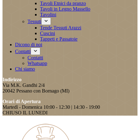
Tavoli Etnici da pranzo
Tavoli in Legno Massello
Tavolini
Tessuti
Tende Tessuti Arazzi
Cuscini
Tappeti e Passatoie
Dicono di noi
Contatti
Contatti
Whatsapp
Chi siamo
Indirizzo
Via M.K. Gandhi 2/4
20042 Pessano con Bornago (MI)
Orari di Apertura
Martedì - Domenica 10:00 - 12:30 | 14:30 - 19:00
CHIUSO IL LUNEDI